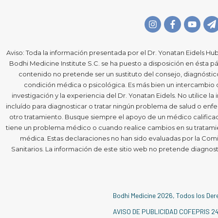
Aviso: Toda la información presentada por el Dr. Yonatan Eidels Hub
Bodhi Medicine Institute S.C. se ha puesto a disposición en ésta pá
contenido no pretende ser un sustituto del consejo, diagnósti
condición médica o psicológica. Es más bien un intercambio
investigación y la experiencia del Dr. Yonatan Eidels. No utilice l
incluído para diagnosticar o tratar ningún problema de salud o e
otro tratamiento. Busque siempre el apoyo de un médico calificado
tiene un problema médico o cuando realice cambios en su tratamie
médica. Estas declaraciones no han sido evaluadas por la Comi
Sanitarios. La información de este sitio web no pretende diagnost
Bodhi Medicine
2026
, Todos los De
AVISO DE PUBLICIDAD COFEPRIS 2