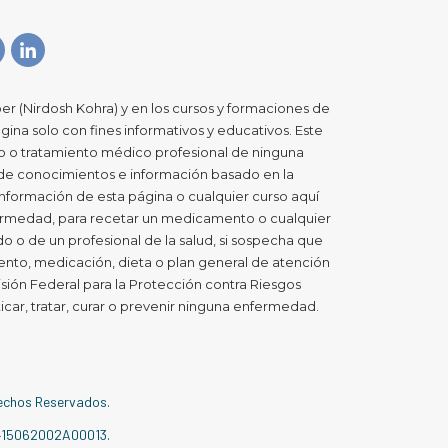
er (Nirdosh Kohra) y en los cursos y formaciones de
gina solo con fines informativos y educativos. Este
co o tratamiento médico profesional de ninguna
 de conocimientos e información basado en la
a información de esta página o cualquier curso aquí
nfermedad, para recetar un medicamento o cualquier
 o de un profesional de la salud, si sospecha que
nto, medicación, dieta o plan general de atención
sión Federal para la Protección contra Riesgos
icar, tratar, curar o prevenir ninguna enfermedad.
rechos Reservados.
415062002A00013.