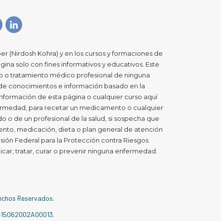
er (Nirdosh Kohra) y en los cursos y formaciones de
gina solo con fines informativos y educativos. Este
co o tratamiento médico profesional de ninguna
 de conocimientos e información basado en la
a información de esta página o cualquier curso aquí
nfermedad, para recetar un medicamento o cualquier
 o de un profesional de la salud, si sospecha que
nto, medicación, dieta o plan general de atención
sión Federal para la Protección contra Riesgos
icar, tratar, curar o prevenir ninguna enfermedad.
rechos Reservados.
415062002A00013.