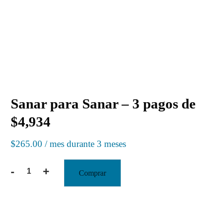
Sanar para Sanar – 3 pagos de
$4,934
$
265.00
/ mes durante 3 meses
-
+
Comprar
CATEGORÍA:
TALLERES EN VIVO