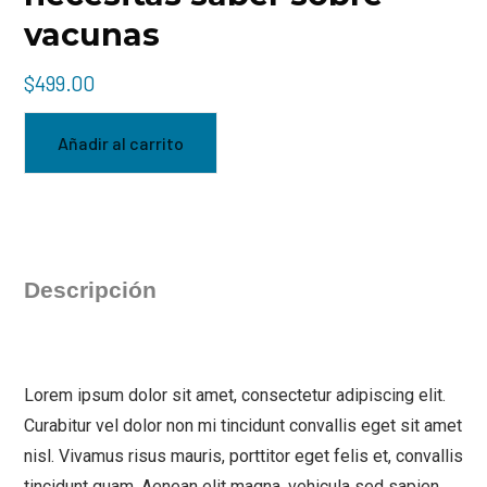
vacunas
$
499.00
Añadir al carrito
CATEGORÍA:
CURSOS PREMIUM
Descripción
Lorem ipsum dolor sit amet, consectetur adipiscing elit.
Curabitur vel dolor non mi tincidunt convallis eget sit amet
nisl. Vivamus risus mauris, porttitor eget felis et, convallis
tincidunt quam. Aenean elit magna, vehicula sed sapien